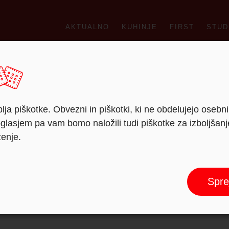
AKTUALNO
KUHINJE
FIRST
STUD
lja piškotke. Obvezni in piškotki, ki ne obdelujejo osebn
lasjem pa vam bomo naložili tudi piškotke za izboljšan
ženje.
Spre