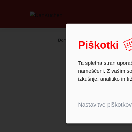
Domov
Reference
Piškotki
Ta spletna stran uporab
nameščeni. Z vašim sog
izkušnje, analitiko in tr
Nastavitve piškotkov