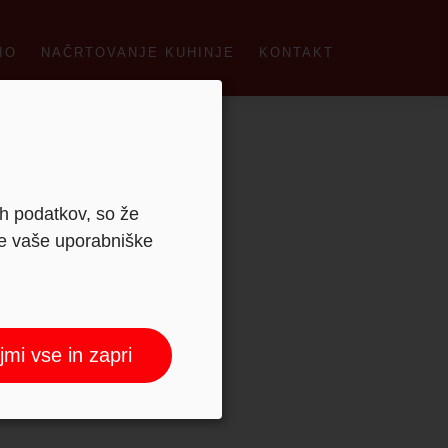
IO
NAČRTOVANJE KUHINJE
KONTAKT
ih podatkov, so že
je vaše uporabniške
jmi vse in zapri