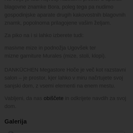
blagovne znamke Bora, poleg tega pa nudimo
gospodinjske aparate drugih kakovostnih blagovnih
znamk, popolnoma prilagojene vašim željam.
Za piko na i si lahko izberete tudi:
masivne mize in podnožja Ugovšek ter
mizne garniture Murales (mize, stoli, klopi).
DANKÜCHEN Megastore Hoče je več kot razstavni
salon – je prostor, kjer lahko v miru načrtujete svoj
sanjski dom, z vsemi elementi na enem mestu.
Vabljeni, da nas
obiščete
in odkrijete navdih za svoj
dom.
Galerija