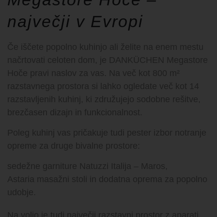
največji v Evropi
Če iščete popolno kuhinjo ali želite na enem mestu
načrtovati celoten dom, je DANKÜCHEN Megastore
Hoče pravi naslov za vas. Na več kot 800 m²
razstavnega prostora si lahko ogledate več kot 14
razstavljenih kuhinj, ki združujejo sodobne rešitve,
brezčasen dizajn in funkcionalnost.
Poleg kuhinj vas pričakuje tudi pester izbor notranje
opreme za druge bivalne prostore:
sedežne garniture Natuzzi Italija – Maros,
Astaria masažni stoli in dodatna oprema za popolno
udobje.
Na voljo je tudi največji razstavni prostor z aparati