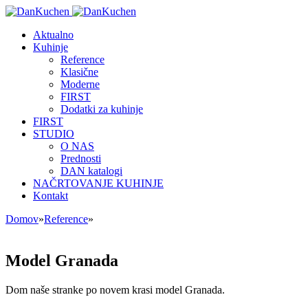
Aktualno
Kuhinje
Reference
Klasične
Moderne
FIRST
Dodatki za kuhinje
FIRST
STUDIO
O NAS
Prednosti
DAN katalogi
NAČRTOVANJE KUHINJE
Kontakt
Domov
»
Reference
»
Model Granada
Dom naše stranke po novem krasi model Granada.