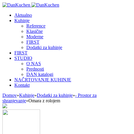
Aktualno
Kuhinje
Reference
Klasične
Moderne
FIRST
Dodatki za kuhinje
FIRST
STUDIO
O NAS
Prednosti
DAN katalogi
NAČRTOVANJE KUHINJE
Kontakt
Domov
»
Kuhinje
»
Dodatki za kuhinje
»
- Prostor za
shranjevanje
»
Omara z rolojem