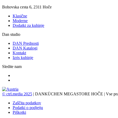
Bohovska cesta 6, 2311 Hoče
Klasične
Moderne
Dodatki za kuhinje
Dan studio
DAN Prednosti
DAN Katalogi
Kontakt
Izris kuhinje
Sledite nam
© ctrl.media 2025
| DANKÜCHEN MEGASTORE HOČE | Vse pravic
Zaščita podatkov
Podatki o podjetju
Piškotki