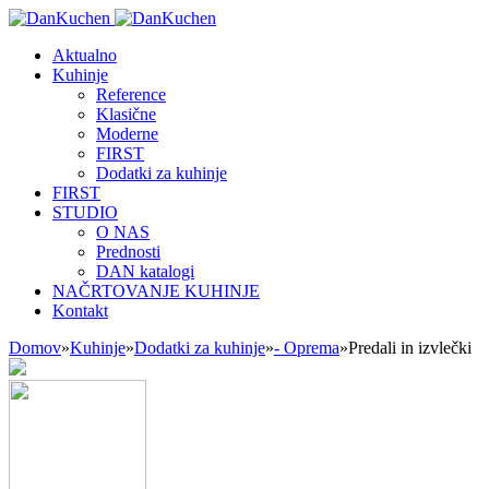
Aktualno
Kuhinje
Reference
Klasične
Moderne
FIRST
Dodatki za kuhinje
FIRST
STUDIO
O NAS
Prednosti
DAN katalogi
NAČRTOVANJE KUHINJE
Kontakt
Domov
»
Kuhinje
»
Dodatki za kuhinje
»
- Oprema
»
Predali in izvlečki