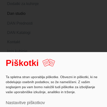
Dodatki za kuhinje
Dan studio
DAN Prednosti
DAN Katalogi
Kontakt
Izris kuhinje
Piškotki
Sledite nam
Ta spletna stran uporablja piškotke. Obvezni in piškotki, ki ne
obdelujejo osebnih podatkov, so že nameščeni. Z vašim
soglasjem pa vam bomo naložili tudi piškotke za izboljšanje
Zaščita podatkov
vaše uporabniške izkušnje, analitiko in trženje.
Podatki o podjetju
Nastavitve piškotkov