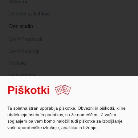
Moderne
Dodatki za kuhinje
Dan studio
DAN Prednosti
DAN Katalogi
Kontakt
Izris kuhinje
Piškotki
Sledite nam
Ta spletna stran uporablja piškotke. Obvezni in piškotki, ki ne
obdelujejo osebnih podatkov, so že nameščeni. Z vašim
soglasjem pa vam bomo naložili tudi piškotke za izboljšanje
Zaščita podatkov
vaše uporabniške izkušnje, analitiko in trženje.