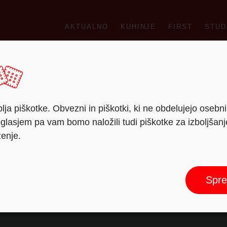
AKTUALNO
KUHINJE
FIRST
STUD
lja piškotke. Obvezni in piškotki, ki ne obdelujejo osebn
lasjem pa vam bomo naložili tudi piškotke za izboljšan
ženje.
Bambus grün
Spre