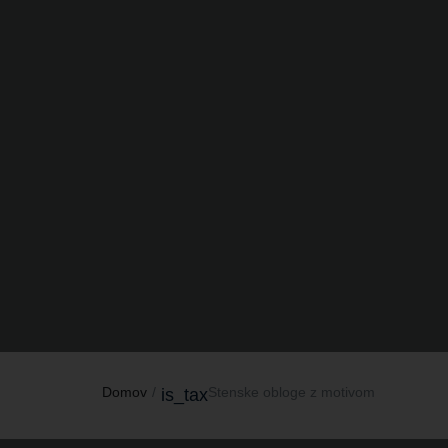
Domov
Stenske obloge z motivom
is_tax