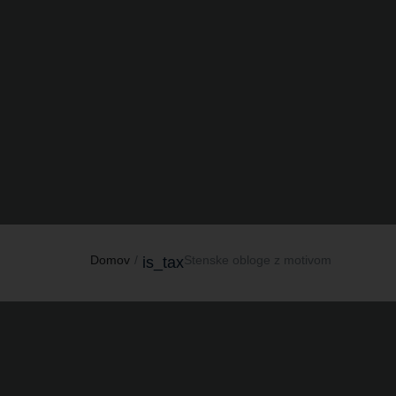
Domov
Stenske obloge z motivom
is_tax