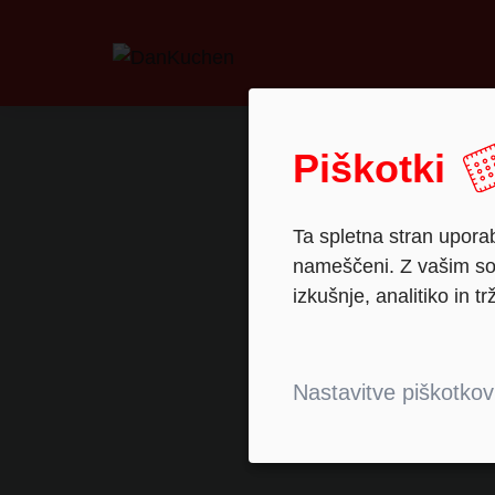
Piškotki
Ta spletna stran uporab
nameščeni. Z vašim sog
izkušnje, analitiko in tr
Nastavitve piškotkov