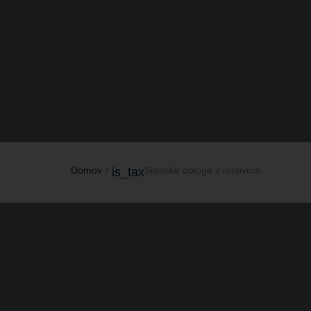
Domov
Stenske obloge z motivom
is_tax