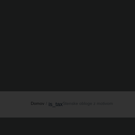
Domov
Stenske obloge z motivom
is_tax