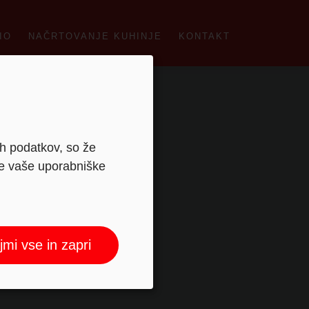
IO
NAČRTOVANJE KUHINJE
KONTAKT
ih podatkov, so že
je vaše uporabniške
jmi vse in zapri