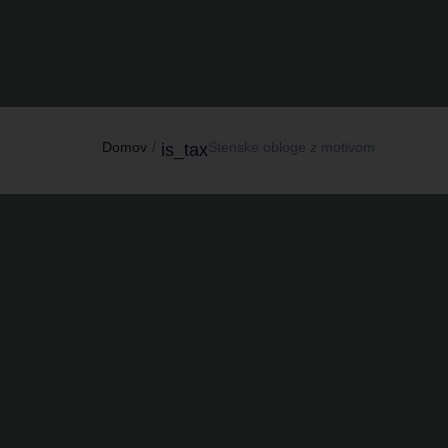
Domov
Stenske obloge z motivom
is_tax