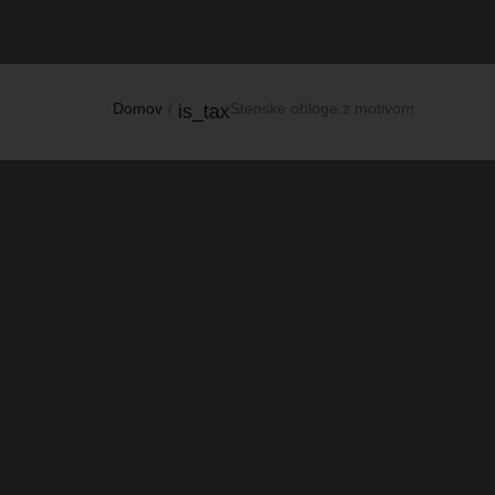
Domov
Stenske obloge z motivom
is_tax