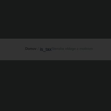
Domov
Stenske obloge z motivom
is_tax